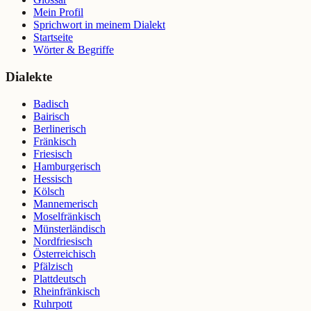
Mein Profil
Sprichwort in meinem Dialekt
Startseite
Wörter & Begriffe
Dialekte
Badisch
Bairisch
Berlinerisch
Fränkisch
Friesisch
Hamburgerisch
Hessisch
Kölsch
Mannemerisch
Moselfränkisch
Münsterländisch
Nordfriesisch
Österreichisch
Pfälzisch
Plattdeutsch
Rheinfränkisch
Ruhrpott