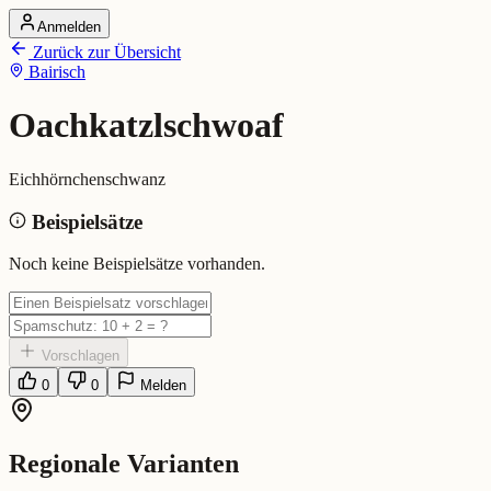
Anmelden
Startseite
Zurück zur Übersicht
Alle Dialekte
Bairisch
Dialekte vergleichen
Wörterbuch
Dialekt-Karte
Oachkatzlschwoaf
Ranking
Blog
Eichhörnchenschwanz
Oachkatzlschwoaf (Bairisch)
Beispielsätze
Bedeutung:
Eichhörnchenschwanz
Noch keine Beispielsätze vorhanden.
Vorschlagen
0
0
Melden
Regionale Varianten