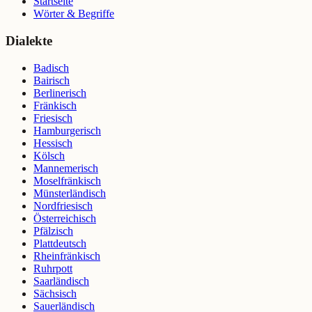
Startseite
Wörter & Begriffe
Dialekte
Badisch
Bairisch
Berlinerisch
Fränkisch
Friesisch
Hamburgerisch
Hessisch
Kölsch
Mannemerisch
Moselfränkisch
Münsterländisch
Nordfriesisch
Österreichisch
Pfälzisch
Plattdeutsch
Rheinfränkisch
Ruhrpott
Saarländisch
Sächsisch
Sauerländisch