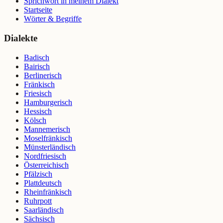
Sprichwort in meinem Dialekt
Startseite
Wörter & Begriffe
Dialekte
Badisch
Bairisch
Berlinerisch
Fränkisch
Friesisch
Hamburgerisch
Hessisch
Kölsch
Mannemerisch
Moselfränkisch
Münsterländisch
Nordfriesisch
Österreichisch
Pfälzisch
Plattdeutsch
Rheinfränkisch
Ruhrpott
Saarländisch
Sächsisch