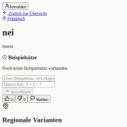
Anmelden
Startseite
Zurück zur Übersicht
Alle Dialekte
Fränkisch
Dialekte vergleichen
Wörterbuch
Dialekt-Karte
nei
Ranking
Blog
hinein
nei (Fränkisch)
Beispielsätze
Bedeutung:
hinein
Noch keine Beispielsätze vorhanden.
Vorschlagen
0
0
Melden
Regionale Varianten