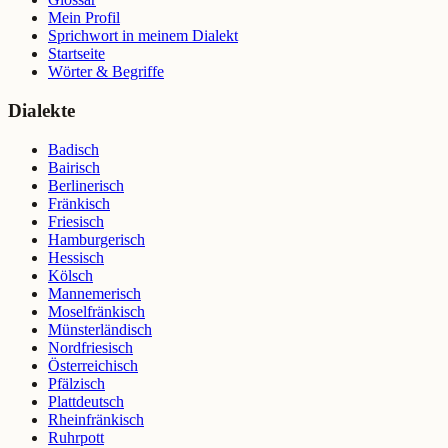
Mein Profil
Sprichwort in meinem Dialekt
Startseite
Wörter & Begriffe
Dialekte
Badisch
Bairisch
Berlinerisch
Fränkisch
Friesisch
Hamburgerisch
Hessisch
Kölsch
Mannemerisch
Moselfränkisch
Münsterländisch
Nordfriesisch
Österreichisch
Pfälzisch
Plattdeutsch
Rheinfränkisch
Ruhrpott