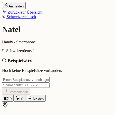
Anmelden
Startseite
Zurück zur Übersicht
Alle Dialekte
Schweizerdeutsch
Dialekte vergleichen
Wörterbuch
Dialekt-Karte
Natel
Ranking
Blog
Handy / Smartphone
Natel (Schweizerdeutsch)
Schweizerdeutsch
Beispielsätze
Bedeutung:
Handy / Smartphone
Eingereicht von: Mundwerk Team
Noch keine Beispielsätze vorhanden.
Vorschlagen
0
0
Melden