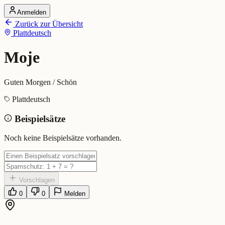
Anmelden
Startseite
Zurück zur Übersicht
Alle Dialekte
Plattdeutsch
Dialekte vergleichen
Wörterbuch
Dialekt-Karte
Moje
Ranking
Blog
Guten Morgen / Schön
Moje (Plattdeutsch)
Plattdeutsch
Beispielsätze
Bedeutung:
Guten Morgen / Schön
Eingereicht von: Mundwerk Team
Noch keine Beispielsätze vorhanden.
Vorschlagen
0
0
Melden