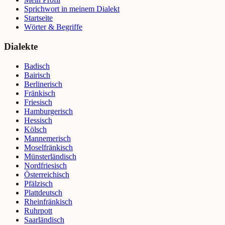
Sprichwort in meinem Dialekt
Startseite
Wörter & Begriffe
Dialekte
Badisch
Bairisch
Berlinerisch
Fränkisch
Friesisch
Hamburgerisch
Hessisch
Kölsch
Mannemerisch
Moselfränkisch
Münsterländisch
Nordfriesisch
Österreichisch
Pfälzisch
Plattdeutsch
Rheinfränkisch
Ruhrpott
Saarländisch