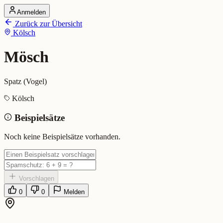
Anmelden
Startseite
Zurück zur Übersicht
Alle Dialekte
Kölsch
Dialekte vergleichen
Wörterbuch
Dialekt-Karte
Mösch
Ranking
Blog
Spatz (Vogel)
Mösch (Kölsch)
Kölsch
Beispielsätze
Bedeutung:
Spatz (Vogel)
Eingereicht von: Mundwerk Team
Noch keine Beispielsätze vorhanden.
Vorschlagen
0
0
Melden