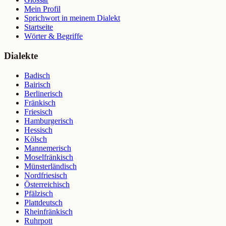
Mein Profil
Sprichwort in meinem Dialekt
Startseite
Wörter & Begriffe
Dialekte
Badisch
Bairisch
Berlinerisch
Fränkisch
Friesisch
Hamburgerisch
Hessisch
Kölsch
Mannemerisch
Moselfränkisch
Münsterländisch
Nordfriesisch
Österreichisch
Pfälzisch
Plattdeutsch
Rheinfränkisch
Ruhrpott