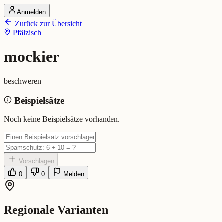
Anmelden
Startseite
Zurück zur Übersicht
Alle Dialekte
Pfälzisch
Dialekte vergleichen
Wörterbuch
Dialekt-Karte
mockier
Ranking
Blog
beschweren
mockier (Pfälzisch)
Beispielsätze
Bedeutung:
beschweren
Noch keine Beispielsätze vorhanden.
Vorschlagen
0
0
Melden
Regionale Varianten