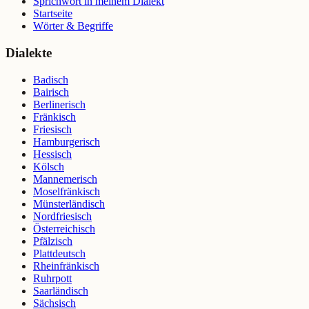
Sprichwort in meinem Dialekt
Startseite
Wörter & Begriffe
Dialekte
Badisch
Bairisch
Berlinerisch
Fränkisch
Friesisch
Hamburgerisch
Hessisch
Kölsch
Mannemerisch
Moselfränkisch
Münsterländisch
Nordfriesisch
Österreichisch
Pfälzisch
Plattdeutsch
Rheinfränkisch
Ruhrpott
Saarländisch
Sächsisch