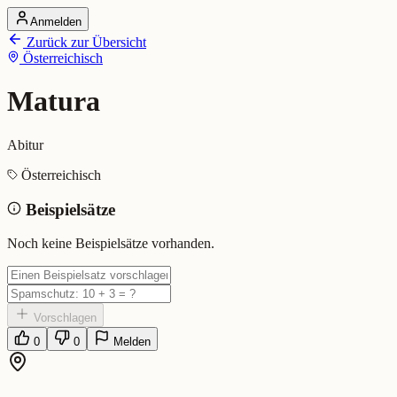
Anmelden
Startseite
Zurück zur Übersicht
Alle Dialekte
Österreichisch
Dialekte vergleichen
Wörterbuch
Dialekt-Karte
Matura
Ranking
Blog
Abitur
Matura (Österreichisch)
Österreichisch
Beispielsätze
Bedeutung:
Abitur
Eingereicht von: Mundwerk Team
Noch keine Beispielsätze vorhanden.
Vorschlagen
0
0
Melden