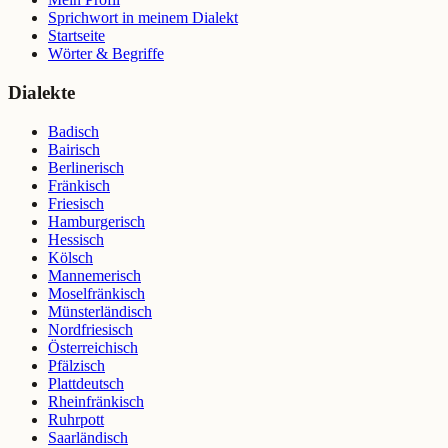
Sprichwort in meinem Dialekt
Startseite
Wörter & Begriffe
Dialekte
Badisch
Bairisch
Berlinerisch
Fränkisch
Friesisch
Hamburgerisch
Hessisch
Kölsch
Mannemerisch
Moselfränkisch
Münsterländisch
Nordfriesisch
Österreichisch
Pfälzisch
Plattdeutsch
Rheinfränkisch
Ruhrpott
Saarländisch