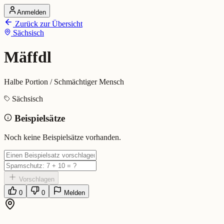
Anmelden
Startseite
Zurück zur Übersicht
Alle Dialekte
Sächsisch
Dialekte vergleichen
Wörterbuch
Dialekt-Karte
Mäffdl
Ranking
Blog
Halbe Portion / Schmächtiger Mensch
Mäffdl (Sächsisch)
Sächsisch
Beispielsätze
Bedeutung:
Halbe Portion / Schmächtiger Mensch
Eingereicht von: Mundwerk Team
Noch keine Beispielsätze vorhanden.
Vorschlagen
0
0
Melden