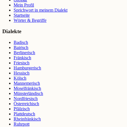
Mein Profil
Sprichwort in meinem Dialekt
Startseite
Wörter & Begriffe
Dialekte
Badisch
Bairisch
Berlinerisch
Fränkisch
Friesisch
Hamburgerisch
Hessisch
Kölsch
Mannemerisch
Moselfränkisch
Münsterländisch
Nordfriesisch
Österreichisch
Pfälzisch
Plattdeutsch
Rheinfränkisch
Ruhrpott