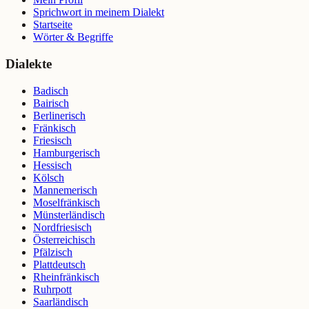
Sprichwort in meinem Dialekt
Startseite
Wörter & Begriffe
Dialekte
Badisch
Bairisch
Berlinerisch
Fränkisch
Friesisch
Hamburgerisch
Hessisch
Kölsch
Mannemerisch
Moselfränkisch
Münsterländisch
Nordfriesisch
Österreichisch
Pfälzisch
Plattdeutsch
Rheinfränkisch
Ruhrpott
Saarländisch