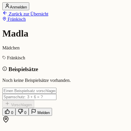
Anmelden
Startseite
Zurück zur Übersicht
Alle Dialekte
Fränkisch
Dialekte vergleichen
Wörterbuch
Dialekt-Karte
Madla
Ranking
Blog
Mädchen
Madla (Fränkisch)
Fränkisch
Beispielsätze
Bedeutung:
Mädchen
Eingereicht von: Mundwerk Team
Noch keine Beispielsätze vorhanden.
Vorschlagen
0
0
Melden