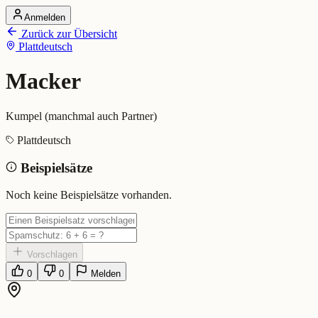
Anmelden
Startseite
Zurück zur Übersicht
Alle Dialekte
Plattdeutsch
Dialekte vergleichen
Wörterbuch
Dialekt-Karte
Macker
Ranking
Blog
Kumpel (manchmal auch Partner)
Macker (Plattdeutsch)
Plattdeutsch
Beispielsätze
Bedeutung:
Kumpel (manchmal auch Partner)
Eingereicht von: Mundwerk Team
Noch keine Beispielsätze vorhanden.
Vorschlagen
0
0
Melden