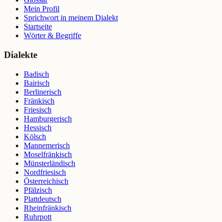
Mein Profil
Sprichwort in meinem Dialekt
Startseite
Wörter & Begriffe
Dialekte
Badisch
Bairisch
Berlinerisch
Fränkisch
Friesisch
Hamburgerisch
Hessisch
Kölsch
Mannemerisch
Moselfränkisch
Münsterländisch
Nordfriesisch
Österreichisch
Pfälzisch
Plattdeutsch
Rheinfränkisch
Ruhrpott