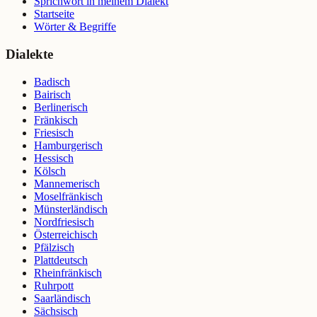
Sprichwort in meinem Dialekt
Startseite
Wörter & Begriffe
Dialekte
Badisch
Bairisch
Berlinerisch
Fränkisch
Friesisch
Hamburgerisch
Hessisch
Kölsch
Mannemerisch
Moselfränkisch
Münsterländisch
Nordfriesisch
Österreichisch
Pfälzisch
Plattdeutsch
Rheinfränkisch
Ruhrpott
Saarländisch
Sächsisch