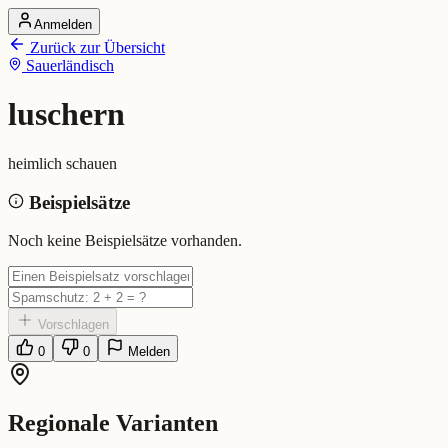
Anmelden
Startseite
Zurück zur Übersicht
Alle Dialekte
Sauerländisch
Dialekte vergleichen
Wörterbuch
Dialekt-Karte
luschern
Ranking
Blog
heimlich schauen
luschern (Sauerländisch)
Beispielsätze
Bedeutung:
heimlich schauen
Noch keine Beispielsätze vorhanden.
Vorschlagen
0
0
Melden
Regionale Varianten