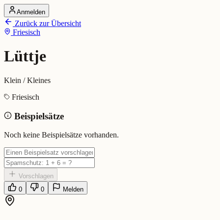
Anmelden
Startseite
Zurück zur Übersicht
Alle Dialekte
Friesisch
Dialekte vergleichen
Wörterbuch
Dialekt-Karte
Lüttje
Ranking
Blog
Klein / Kleines
Lüttje (Friesisch)
Friesisch
Beispielsätze
Bedeutung:
Klein / Kleines
Eingereicht von: Mundwerk Team
Noch keine Beispielsätze vorhanden.
Vorschlagen
0
0
Melden