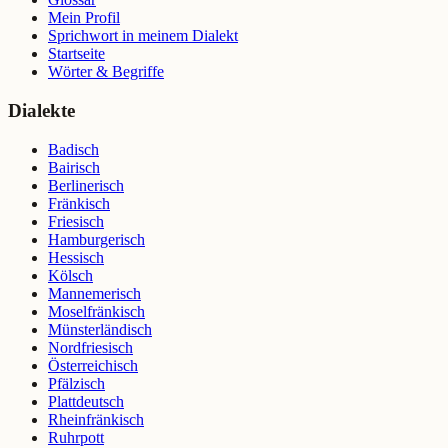
Mein Profil
Sprichwort in meinem Dialekt
Startseite
Wörter & Begriffe
Dialekte
Badisch
Bairisch
Berlinerisch
Fränkisch
Friesisch
Hamburgerisch
Hessisch
Kölsch
Mannemerisch
Moselfränkisch
Münsterländisch
Nordfriesisch
Österreichisch
Pfälzisch
Plattdeutsch
Rheinfränkisch
Ruhrpott