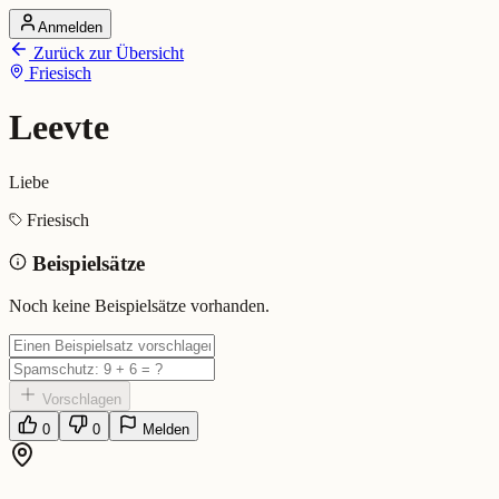
Anmelden
Startseite
Zurück zur Übersicht
Alle Dialekte
Friesisch
Dialekte vergleichen
Wörterbuch
Dialekt-Karte
Leevte
Ranking
Blog
Liebe
Leevte (Friesisch)
Friesisch
Beispielsätze
Bedeutung:
Liebe
Eingereicht von: Mundwerk Team
Noch keine Beispielsätze vorhanden.
Vorschlagen
0
0
Melden