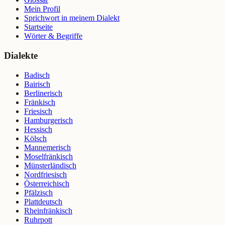
Mein Profil
Sprichwort in meinem Dialekt
Startseite
Wörter & Begriffe
Dialekte
Badisch
Bairisch
Berlinerisch
Fränkisch
Friesisch
Hamburgerisch
Hessisch
Kölsch
Mannemerisch
Moselfränkisch
Münsterländisch
Nordfriesisch
Österreichisch
Pfälzisch
Plattdeutsch
Rheinfränkisch
Ruhrpott