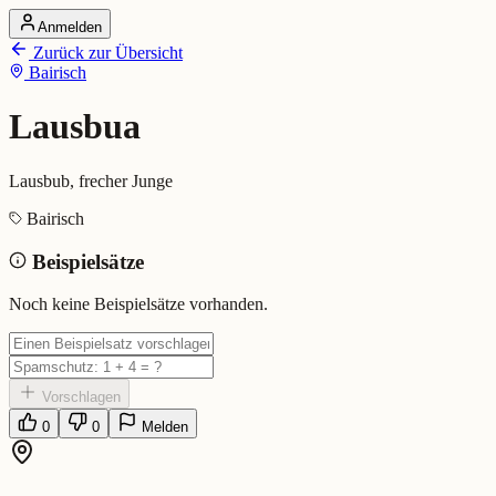
Anmelden
Startseite
Zurück zur Übersicht
Alle Dialekte
Bairisch
Dialekte vergleichen
Wörterbuch
Dialekt-Karte
Lausbua
Ranking
Blog
Lausbub, frecher Junge
Lausbua (Bairisch)
Bairisch
Beispielsätze
Bedeutung:
Lausbub, frecher Junge
Eingereicht von: Mundwerk Team
Noch keine Beispielsätze vorhanden.
Vorschlagen
0
0
Melden