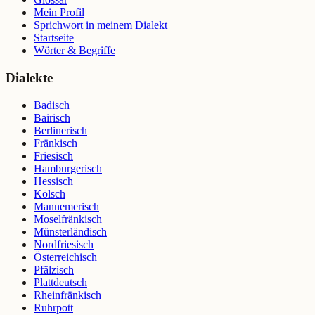
Mein Profil
Sprichwort in meinem Dialekt
Startseite
Wörter & Begriffe
Dialekte
Badisch
Bairisch
Berlinerisch
Fränkisch
Friesisch
Hamburgerisch
Hessisch
Kölsch
Mannemerisch
Moselfränkisch
Münsterländisch
Nordfriesisch
Österreichisch
Pfälzisch
Plattdeutsch
Rheinfränkisch
Ruhrpott