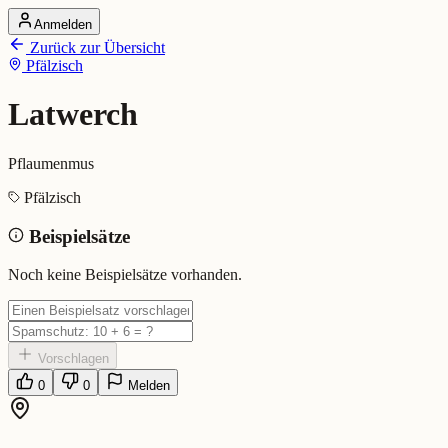
Anmelden
Startseite
Zurück zur Übersicht
Alle Dialekte
Pfälzisch
Dialekte vergleichen
Wörterbuch
Dialekt-Karte
Latwerch
Ranking
Blog
Pflaumenmus
Latwerch (Pfälzisch)
Pfälzisch
Beispielsätze
Bedeutung:
Pflaumenmus
Eingereicht von: Mundwerk Team
Noch keine Beispielsätze vorhanden.
Vorschlagen
0
0
Melden