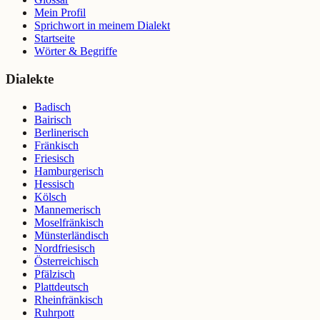
Mein Profil
Sprichwort in meinem Dialekt
Startseite
Wörter & Begriffe
Dialekte
Badisch
Bairisch
Berlinerisch
Fränkisch
Friesisch
Hamburgerisch
Hessisch
Kölsch
Mannemerisch
Moselfränkisch
Münsterländisch
Nordfriesisch
Österreichisch
Pfälzisch
Plattdeutsch
Rheinfränkisch
Ruhrpott