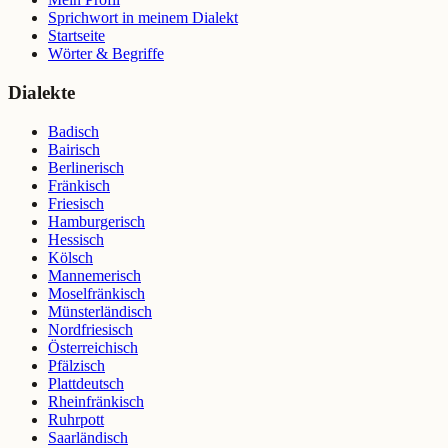
Sprichwort in meinem Dialekt
Startseite
Wörter & Begriffe
Dialekte
Badisch
Bairisch
Berlinerisch
Fränkisch
Friesisch
Hamburgerisch
Hessisch
Kölsch
Mannemerisch
Moselfränkisch
Münsterländisch
Nordfriesisch
Österreichisch
Pfälzisch
Plattdeutsch
Rheinfränkisch
Ruhrpott
Saarländisch