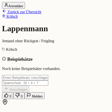
Anmelden
Startseite
Zurück zur Übersicht
Alle Dialekte
Kölsch
Dialekte vergleichen
Wörterbuch
Dialekt-Karte
Lappenmann
Ranking
Blog
Jemand ohne Rückgrat / Feigling
Lappenmann (Kölsch)
Kölsch
Beispielsätze
Bedeutung:
Jemand ohne Rückgrat / Feigling
Eingereicht von: Mundwerk Team
Noch keine Beispielsätze vorhanden.
Vorschlagen
0
0
Melden