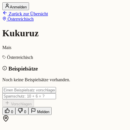
Anmelden
Startseite
Zurück zur Übersicht
Alle Dialekte
Österreichisch
Dialekte vergleichen
Wörterbuch
Dialekt-Karte
Kukuruz
Ranking
Blog
Mais
Kukuruz (Österreichisch)
Österreichisch
Beispielsätze
Bedeutung:
Mais
Eingereicht von: Mundwerk Team
Noch keine Beispielsätze vorhanden.
Vorschlagen
0
0
Melden