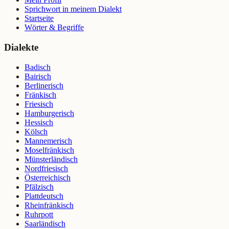
Sprichwort in meinem Dialekt
Startseite
Wörter & Begriffe
Dialekte
Badisch
Bairisch
Berlinerisch
Fränkisch
Friesisch
Hamburgerisch
Hessisch
Kölsch
Mannemerisch
Moselfränkisch
Münsterländisch
Nordfriesisch
Österreichisch
Pfälzisch
Plattdeutsch
Rheinfränkisch
Ruhrpott
Saarländisch