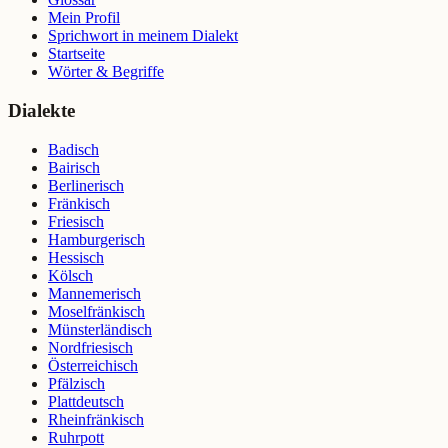
Mein Profil
Sprichwort in meinem Dialekt
Startseite
Wörter & Begriffe
Dialekte
Badisch
Bairisch
Berlinerisch
Fränkisch
Friesisch
Hamburgerisch
Hessisch
Kölsch
Mannemerisch
Moselfränkisch
Münsterländisch
Nordfriesisch
Österreichisch
Pfälzisch
Plattdeutsch
Rheinfränkisch
Ruhrpott