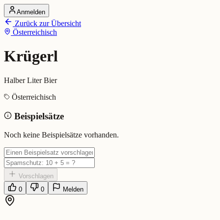
Anmelden
Startseite
Zurück zur Übersicht
Alle Dialekte
Österreichisch
Dialekte vergleichen
Wörterbuch
Dialekt-Karte
Krügerl
Ranking
Blog
Halber Liter Bier
Krügerl (Österreichisch)
Österreichisch
Beispielsätze
Bedeutung:
Halber Liter Bier
Eingereicht von: Mundwerk Team
Noch keine Beispielsätze vorhanden.
Vorschlagen
0
0
Melden