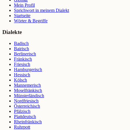
Mein Profil
Sprichwort in meinem Dialekt
Startseite
Wörter & Begriffe
Dialekte
Badisch
Bairisch
Berlinerisch
Fränkisch
Friesisch
Hamburgerisch
Hessisch
Kölsch
Mannemerisch
Moselfränkisch
Münsterländisch
Nordfriesisch
Österreichisch
Pfälzisch
Plattdeutsch
Rheinfränkisch
Ruhrpott