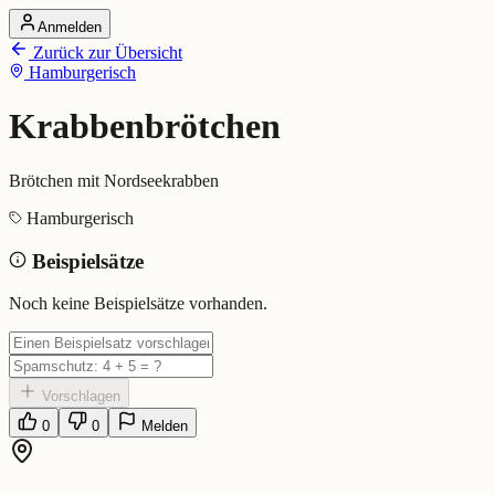
Anmelden
Startseite
Zurück zur Übersicht
Alle Dialekte
Hamburgerisch
Dialekte vergleichen
Wörterbuch
Dialekt-Karte
Krabbenbrötchen
Ranking
Blog
Brötchen mit Nordseekrabben
Krabbenbrötchen (Hamburgeri
Hamburgerisch
Beispielsätze
Bedeutung:
Brötchen mit Nordseekrabben
Eingereicht von: Mundwerk Team
Noch keine Beispielsätze vorhanden.
Vorschlagen
0
0
Melden