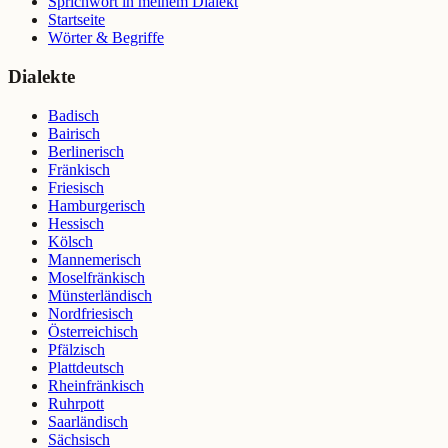
Sprichwort in meinem Dialekt
Startseite
Wörter & Begriffe
Dialekte
Badisch
Bairisch
Berlinerisch
Fränkisch
Friesisch
Hamburgerisch
Hessisch
Kölsch
Mannemerisch
Moselfränkisch
Münsterländisch
Nordfriesisch
Österreichisch
Pfälzisch
Plattdeutsch
Rheinfränkisch
Ruhrpott
Saarländisch
Sächsisch