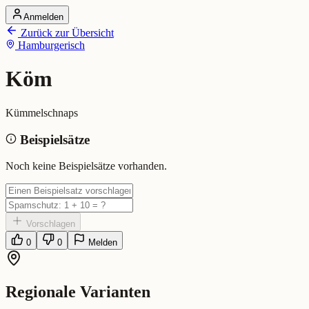
Anmelden
Startseite
Zurück zur Übersicht
Alle Dialekte
Hamburgerisch
Dialekte vergleichen
Wörterbuch
Dialekt-Karte
Köm
Ranking
Blog
Kümmelschnaps
Köm (Hamburgerisch)
Beispielsätze
Bedeutung:
Kümmelschnaps
Noch keine Beispielsätze vorhanden.
Vorschlagen
0
0
Melden
Regionale Varianten