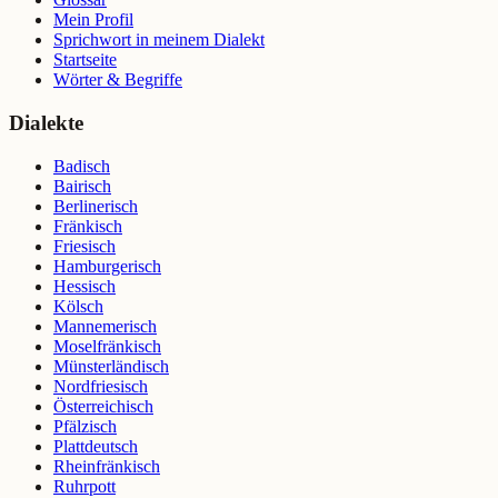
Mein Profil
Sprichwort in meinem Dialekt
Startseite
Wörter & Begriffe
Dialekte
Badisch
Bairisch
Berlinerisch
Fränkisch
Friesisch
Hamburgerisch
Hessisch
Kölsch
Mannemerisch
Moselfränkisch
Münsterländisch
Nordfriesisch
Österreichisch
Pfälzisch
Plattdeutsch
Rheinfränkisch
Ruhrpott