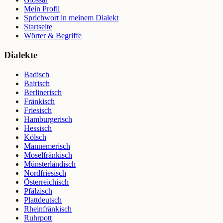
Mein Profil
Sprichwort in meinem Dialekt
Startseite
Wörter & Begriffe
Dialekte
Badisch
Bairisch
Berlinerisch
Fränkisch
Friesisch
Hamburgerisch
Hessisch
Kölsch
Mannemerisch
Moselfränkisch
Münsterländisch
Nordfriesisch
Österreichisch
Pfälzisch
Plattdeutsch
Rheinfränkisch
Ruhrpott