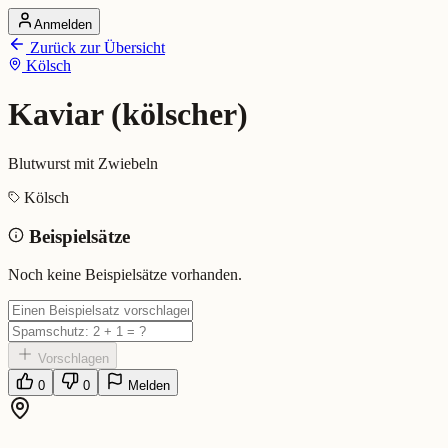
Anmelden
Startseite
Zurück zur Übersicht
Alle Dialekte
Kölsch
Dialekte vergleichen
Wörterbuch
Dialekt-Karte
Kaviar (kölscher)
Ranking
Blog
Blutwurst mit Zwiebeln
Kaviar (kölscher) (Kölsch)
Kölsch
Beispielsätze
Bedeutung:
Blutwurst mit Zwiebeln
Eingereicht von: Mundwerk Team
Noch keine Beispielsätze vorhanden.
Vorschlagen
0
0
Melden