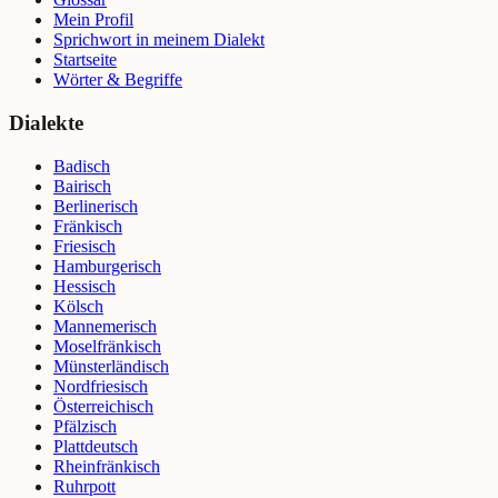
Mein Profil
Sprichwort in meinem Dialekt
Startseite
Wörter & Begriffe
Dialekte
Badisch
Bairisch
Berlinerisch
Fränkisch
Friesisch
Hamburgerisch
Hessisch
Kölsch
Mannemerisch
Moselfränkisch
Münsterländisch
Nordfriesisch
Österreichisch
Pfälzisch
Plattdeutsch
Rheinfränkisch
Ruhrpott