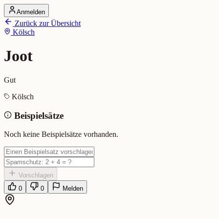
Anmelden
Startseite
Zurück zur Übersicht
Alle Dialekte
Kölsch
Dialekte vergleichen
Wörterbuch
Dialekt-Karte
Joot
Ranking
Blog
Gut
Joot (Kölsch)
Kölsch
Beispielsätze
Bedeutung:
Gut
Eingereicht von: Mundwerk Team
Noch keine Beispielsätze vorhanden.
Vorschlagen
0
0
Melden