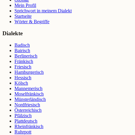
Mein Profil
Sprichwort in meinem Dialekt
Startseite
Wörter & Begriffe
Dialekte
Badisch
Bairisch
Berlinerisch
Fränkisch
Friesisch
Hamburgerisch
Hessisch
Kölsch
Mannemerisch
Moselfränkisch
Münsterländisch
Nordfriesisch
Österreichisch
Pfälzisch
Plattdeutsch
Rheinfränkisch
Ruhrpott