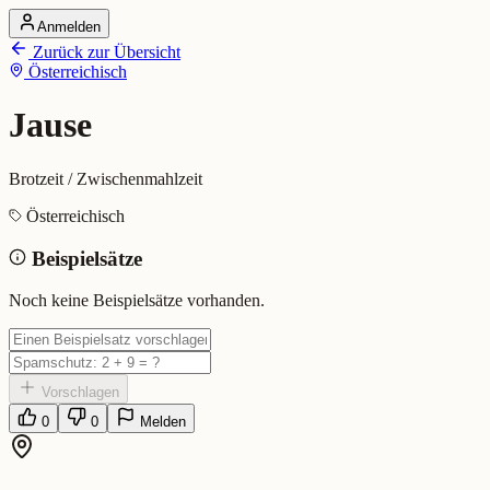
Anmelden
Startseite
Zurück zur Übersicht
Alle Dialekte
Österreichisch
Dialekte vergleichen
Wörterbuch
Dialekt-Karte
Jause
Ranking
Blog
Brotzeit / Zwischenmahlzeit
Jause (Österreichisch)
Österreichisch
Beispielsätze
Bedeutung:
Brotzeit / Zwischenmahlzeit
Eingereicht von: Mundwerk Team
Noch keine Beispielsätze vorhanden.
Vorschlagen
0
0
Melden