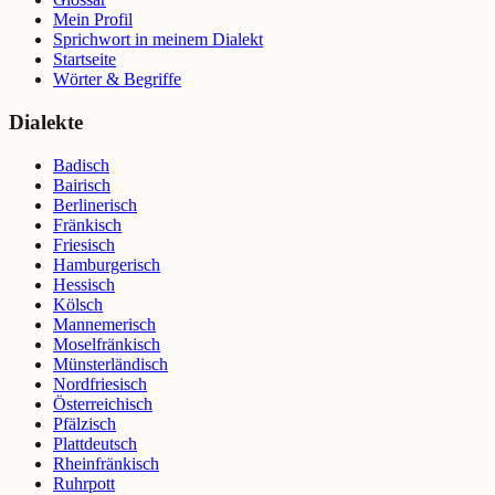
Mein Profil
Sprichwort in meinem Dialekt
Startseite
Wörter & Begriffe
Dialekte
Badisch
Bairisch
Berlinerisch
Fränkisch
Friesisch
Hamburgerisch
Hessisch
Kölsch
Mannemerisch
Moselfränkisch
Münsterländisch
Nordfriesisch
Österreichisch
Pfälzisch
Plattdeutsch
Rheinfränkisch
Ruhrpott