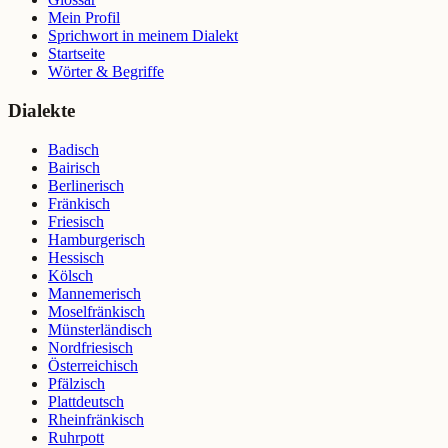
Mein Profil
Sprichwort in meinem Dialekt
Startseite
Wörter & Begriffe
Dialekte
Badisch
Bairisch
Berlinerisch
Fränkisch
Friesisch
Hamburgerisch
Hessisch
Kölsch
Mannemerisch
Moselfränkisch
Münsterländisch
Nordfriesisch
Österreichisch
Pfälzisch
Plattdeutsch
Rheinfränkisch
Ruhrpott