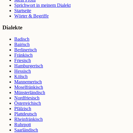
Sprichwort in meinem Dialekt
Startseite
Wörter & Begriffe
Dialekte
Badisch
Bairisch
Berlinerisch
Fränkisch
Friesisch
Hamburgerisch
Hessisch
Kölsch
Mannemerisch
Moselfränkisch
Münsterländisch
Nordfriesisch
Österreichisch
Pfälzisch
Plattdeutsch
Rheinfränkisch
Ruhrpott
Saarländisch