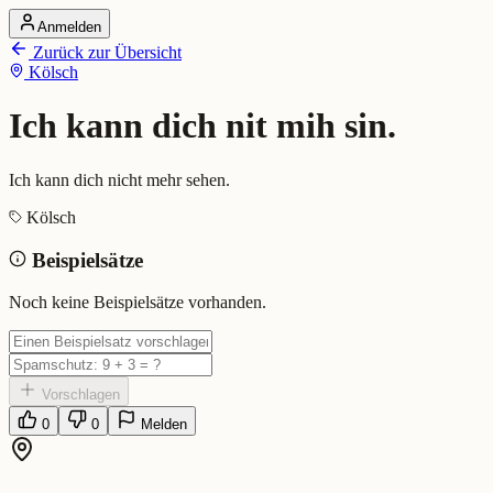
Anmelden
Startseite
Zurück zur Übersicht
Alle Dialekte
Kölsch
Dialekte vergleichen
Wörterbuch
Dialekt-Karte
Ich kann dich nit mih sin.
Ranking
Blog
Ich kann dich nicht mehr sehen.
Ich kann dich nit mih sin. (Köls
Kölsch
Beispielsätze
Bedeutung:
Ich kann dich nicht mehr sehen.
Beispiel:
Komm mer nit su, ich kann dich nit mih sin.
Noch keine Beispielsätze vorhanden.
Eingereicht von: Mundwerk Team
Vorschlagen
0
0
Melden