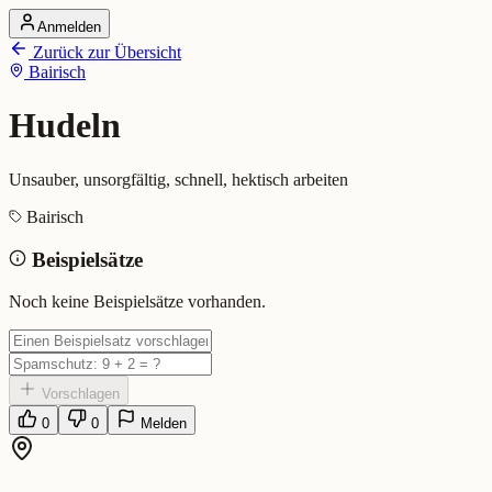
Anmelden
Startseite
Zurück zur Übersicht
Alle Dialekte
Bairisch
Dialekte vergleichen
Wörterbuch
Dialekt-Karte
Hudeln
Ranking
Blog
Unsauber, unsorgfältig, schnell, hektisch arbeiten
Hudeln (Bairisch)
Bairisch
Beispielsätze
Bedeutung:
Unsauber, unsorgfältig, schnell, hektisch arbeiten
Eingereicht von: Mundwerk Team
Noch keine Beispielsätze vorhanden.
Vorschlagen
0
0
Melden