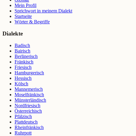
Mein Profil
Sprichwort in meinem Dialekt
Startseite
Wörter & Begriffe
Dialekte
Badisch
Bairisch
Berlinerisch
Fränkisch
Friesisch
Hamburgerisch
Hessisch
Kölsch
Mannemerisch
Moselfränkisch
Münsterländisch
Nordfriesisch
Österreichisch
Pfälzisch
Plattdeutsch
Rheinfränkisch
Ruhrpott