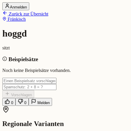
Anmelden
Startseite
Zurück zur Übersicht
Alle Dialekte
Fränkisch
Dialekte vergleichen
Wörterbuch
Dialekt-Karte
hoggd
Ranking
Blog
sitzt
hoggd (Fränkisch)
Beispielsätze
Bedeutung:
sitzt
Noch keine Beispielsätze vorhanden.
Vorschlagen
0
0
Melden
Regionale Varianten