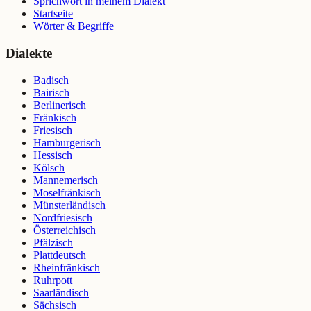
Sprichwort in meinem Dialekt
Startseite
Wörter & Begriffe
Dialekte
Badisch
Bairisch
Berlinerisch
Fränkisch
Friesisch
Hamburgerisch
Hessisch
Kölsch
Mannemerisch
Moselfränkisch
Münsterländisch
Nordfriesisch
Österreichisch
Pfälzisch
Plattdeutsch
Rheinfränkisch
Ruhrpott
Saarländisch
Sächsisch