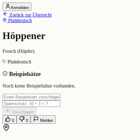
Anmelden
Startseite
Zurück zur Übersicht
Alle Dialekte
Plattdeutsch
Dialekte vergleichen
Wörterbuch
Dialekt-Karte
Höppener
Ranking
Blog
Frosch (Hüpfer)
Höppener (Plattdeutsch)
Plattdeutsch
Beispielsätze
Bedeutung:
Frosch (Hüpfer)
Eingereicht von: Mundwerk Team
Noch keine Beispielsätze vorhanden.
Vorschlagen
0
0
Melden