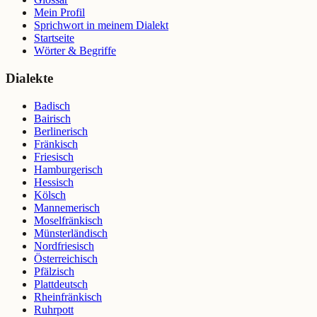
Mein Profil
Sprichwort in meinem Dialekt
Startseite
Wörter & Begriffe
Dialekte
Badisch
Bairisch
Berlinerisch
Fränkisch
Friesisch
Hamburgerisch
Hessisch
Kölsch
Mannemerisch
Moselfränkisch
Münsterländisch
Nordfriesisch
Österreichisch
Pfälzisch
Plattdeutsch
Rheinfränkisch
Ruhrpott