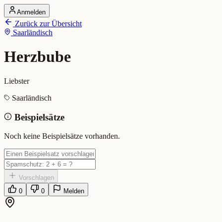
Anmelden
Startseite
Zurück zur Übersicht
Alle Dialekte
Saarländisch
Dialekte vergleichen
Wörterbuch
Dialekt-Karte
Herzbube
Ranking
Blog
Liebster
Herzbube (Saarländisch)
Saarländisch
Beispielsätze
Bedeutung:
Liebster
Eingereicht von: Mundwerk Team
Noch keine Beispielsätze vorhanden.
Vorschlagen
0
0
Melden