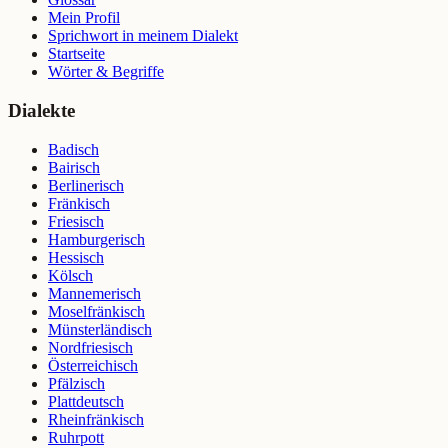
Mein Profil
Sprichwort in meinem Dialekt
Startseite
Wörter & Begriffe
Dialekte
Badisch
Bairisch
Berlinerisch
Fränkisch
Friesisch
Hamburgerisch
Hessisch
Kölsch
Mannemerisch
Moselfränkisch
Münsterländisch
Nordfriesisch
Österreichisch
Pfälzisch
Plattdeutsch
Rheinfränkisch
Ruhrpott