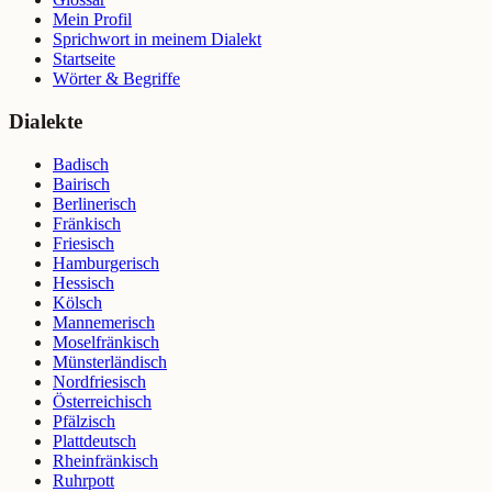
Mein Profil
Sprichwort in meinem Dialekt
Startseite
Wörter & Begriffe
Dialekte
Badisch
Bairisch
Berlinerisch
Fränkisch
Friesisch
Hamburgerisch
Hessisch
Kölsch
Mannemerisch
Moselfränkisch
Münsterländisch
Nordfriesisch
Österreichisch
Pfälzisch
Plattdeutsch
Rheinfränkisch
Ruhrpott