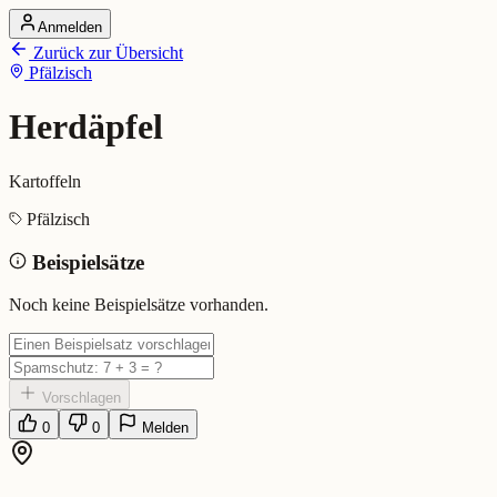
Anmelden
Startseite
Zurück zur Übersicht
Alle Dialekte
Pfälzisch
Dialekte vergleichen
Wörterbuch
Dialekt-Karte
Herdäpfel
Ranking
Blog
Kartoffeln
Herdäpfel (Pfälzisch)
Pfälzisch
Beispielsätze
Bedeutung:
Kartoffeln
Eingereicht von: Mundwerk Team
Noch keine Beispielsätze vorhanden.
Vorschlagen
0
0
Melden