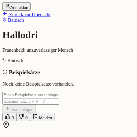
Anmelden
Startseite
Zurück zur Übersicht
Alle Dialekte
Bairisch
Dialekte vergleichen
Wörterbuch
Dialekt-Karte
Hallodri
Ranking
Blog
Frauenheld; unzuverlässiger Mensch
Hallodri (Bairisch)
Bairisch
Beispielsätze
Bedeutung:
Frauenheld; unzuverlässiger Mensch
Eingereicht von: Mundwerk Team
Noch keine Beispielsätze vorhanden.
Vorschlagen
0
0
Melden