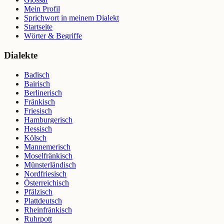
Mein Profil
Sprichwort in meinem Dialekt
Startseite
Wörter & Begriffe
Dialekte
Badisch
Bairisch
Berlinerisch
Fränkisch
Friesisch
Hamburgerisch
Hessisch
Kölsch
Mannemerisch
Moselfränkisch
Münsterländisch
Nordfriesisch
Österreichisch
Pfälzisch
Plattdeutsch
Rheinfränkisch
Ruhrpott