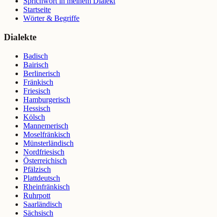
Sprichwort in meinem Dialekt
Startseite
Wörter & Begriffe
Dialekte
Badisch
Bairisch
Berlinerisch
Fränkisch
Friesisch
Hamburgerisch
Hessisch
Kölsch
Mannemerisch
Moselfränkisch
Münsterländisch
Nordfriesisch
Österreichisch
Pfälzisch
Plattdeutsch
Rheinfränkisch
Ruhrpott
Saarländisch
Sächsisch