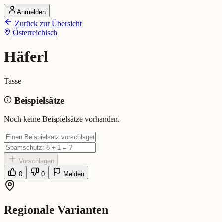
Anmelden
Startseite
Zurück zur Übersicht
Alle Dialekte
Österreichisch
Dialekte vergleichen
Wörterbuch
Dialekt-Karte
Häferl
Ranking
Blog
Tasse
Häferl (Österreichisch)
Beispielsätze
Bedeutung:
Tasse
Noch keine Beispielsätze vorhanden.
Vorschlagen
0
0
Melden
Regionale Varianten