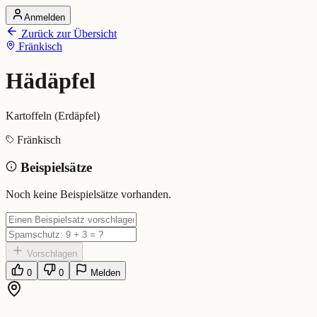
Anmelden
Startseite
Zurück zur Übersicht
Alle Dialekte
Fränkisch
Dialekte vergleichen
Wörterbuch
Dialekt-Karte
Hädäpfel
Ranking
Blog
Kartoffeln (Erdäpfel)
Hädäpfel (Fränkisch)
Fränkisch
Beispielsätze
Bedeutung:
Kartoffeln (Erdäpfel)
Eingereicht von: Mundwerk Team
Noch keine Beispielsätze vorhanden.
Vorschlagen
0
0
Melden