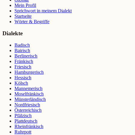
Mein Profil
Sprichwort in meinem Dialekt
Startseite
Wörter & Begriffe
Dialekte
Badisch
Bairisch
Berlinerisch
Fränkisch
Friesisch
Hamburgerisch
Hessisch
Kölsch
Mannemerisch
Moselfränkisch
Münsterländisch
Nordfriesisch
Österreichisch
Pfälzisch
Plattdeutsch
Rheinfränkisch
Ruhrpott