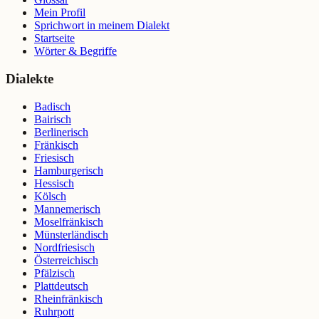
Mein Profil
Sprichwort in meinem Dialekt
Startseite
Wörter & Begriffe
Dialekte
Badisch
Bairisch
Berlinerisch
Fränkisch
Friesisch
Hamburgerisch
Hessisch
Kölsch
Mannemerisch
Moselfränkisch
Münsterländisch
Nordfriesisch
Österreichisch
Pfälzisch
Plattdeutsch
Rheinfränkisch
Ruhrpott