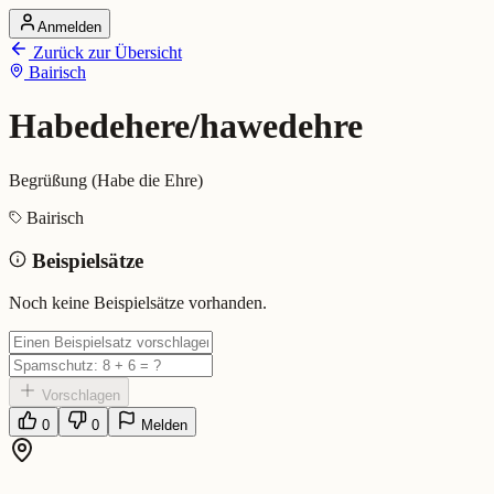
Anmelden
Startseite
Zurück zur Übersicht
Alle Dialekte
Bairisch
Dialekte vergleichen
Wörterbuch
Dialekt-Karte
Habedehere/hawedehre
Ranking
Blog
Begrüßung (Habe die Ehre)
Habedehere/hawedehre (Bairisc
Bairisch
Beispielsätze
Bedeutung:
Begrüßung (Habe die Ehre)
Eingereicht von: Mundwerk Team
Noch keine Beispielsätze vorhanden.
Vorschlagen
0
0
Melden