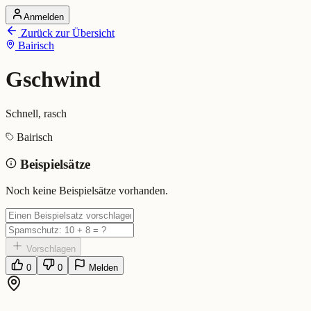
Anmelden
Startseite
Zurück zur Übersicht
Alle Dialekte
Bairisch
Dialekte vergleichen
Wörterbuch
Dialekt-Karte
Gschwind
Ranking
Blog
Schnell, rasch
Gschwind (Bairisch)
Bairisch
Beispielsätze
Bedeutung:
Schnell, rasch
Eingereicht von: Mundwerk Team
Noch keine Beispielsätze vorhanden.
Vorschlagen
0
0
Melden