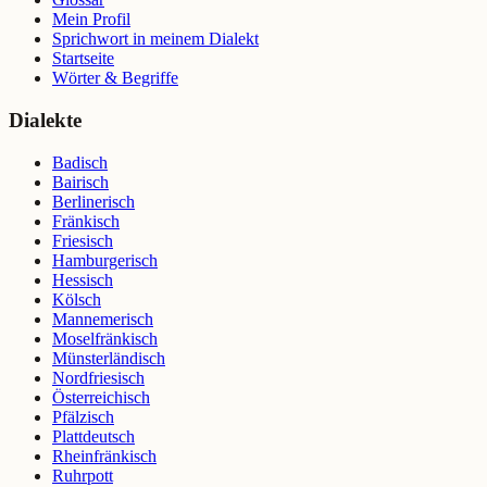
Mein Profil
Sprichwort in meinem Dialekt
Startseite
Wörter & Begriffe
Dialekte
Badisch
Bairisch
Berlinerisch
Fränkisch
Friesisch
Hamburgerisch
Hessisch
Kölsch
Mannemerisch
Moselfränkisch
Münsterländisch
Nordfriesisch
Österreichisch
Pfälzisch
Plattdeutsch
Rheinfränkisch
Ruhrpott