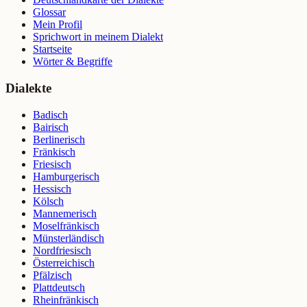
Glossar
Mein Profil
Sprichwort in meinem Dialekt
Startseite
Wörter & Begriffe
Dialekte
Badisch
Bairisch
Berlinerisch
Fränkisch
Friesisch
Hamburgerisch
Hessisch
Kölsch
Mannemerisch
Moselfränkisch
Münsterländisch
Nordfriesisch
Österreichisch
Pfälzisch
Plattdeutsch
Rheinfränkisch