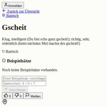
Anmelden
Startseite
Zurück zur Übersicht
Alle Dialekte
Bairisch
Dialekte vergleichen
Wörterbuch
Dialekt-Karte
Gscheit
Ranking
Blog
Klug, intelligent (Du bist scho ganz gscheit!); richtig, sehr,
Gscheit (Bairisch)
ordentlich (beim nächsten Mol machst des gscheid!)
Bairisch
Bedeutung:
Klug, intelligent (Du bist scho ganz gscheit!); richtig, s
Beispielsätze
Eingereicht von: Mundwerk Team
Noch keine Beispielsätze vorhanden.
Vorschlagen
0
0
Melden