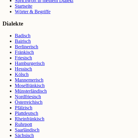
Sprichwort in meinem Dialekt
Startseite
Wörter & Begriffe
Dialekte
Badisch
Bairisch
Berlinerisch
Fränkisch
Friesisch
Hamburgerisch
Hessisch
Kölsch
Mannemerisch
Moselfränkisch
Münsterländisch
Nordfriesisch
Österreichisch
Pfälzisch
Plattdeutsch
Rheinfränkisch
Ruhrpott
Saarländisch
Sächsisch