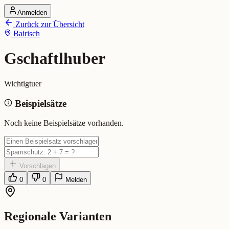
Anmelden
Startseite
Zurück zur Übersicht
Alle Dialekte
Bairisch
Dialekte vergleichen
Wörterbuch
Dialekt-Karte
Gschaftlhuber
Ranking
Blog
Wichtigtuer
Gschaftlhuber (Bairisch)
Beispielsätze
Bedeutung:
Wichtigtuer
Noch keine Beispielsätze vorhanden.
Vorschlagen
0
0
Melden
Regionale Varianten