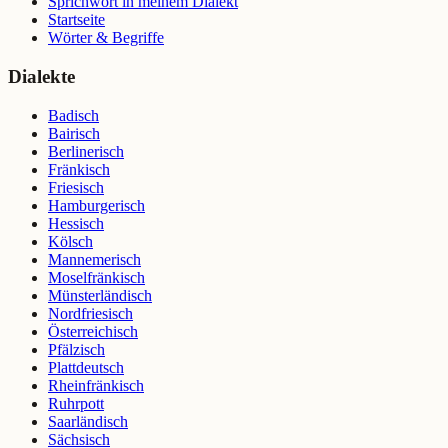
Sprichwort in meinem Dialekt
Startseite
Wörter & Begriffe
Dialekte
Badisch
Bairisch
Berlinerisch
Fränkisch
Friesisch
Hamburgerisch
Hessisch
Kölsch
Mannemerisch
Moselfränkisch
Münsterländisch
Nordfriesisch
Österreichisch
Pfälzisch
Plattdeutsch
Rheinfränkisch
Ruhrpott
Saarländisch
Sächsisch