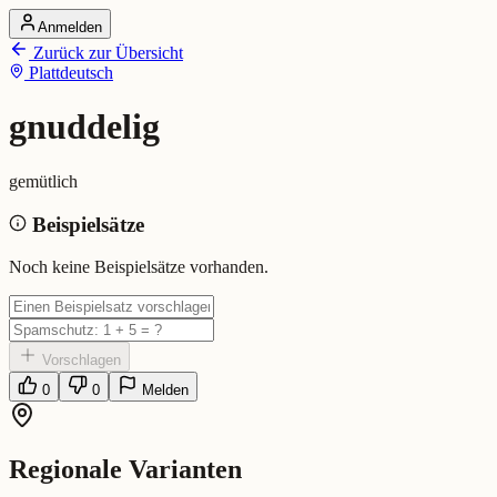
Anmelden
Startseite
Zurück zur Übersicht
Alle Dialekte
Plattdeutsch
Dialekte vergleichen
Wörterbuch
Dialekt-Karte
gnuddelig
Ranking
Blog
gemütlich
gnuddelig (Plattdeutsch)
Beispielsätze
Bedeutung:
gemütlich
Noch keine Beispielsätze vorhanden.
Vorschlagen
0
0
Melden
Regionale Varianten