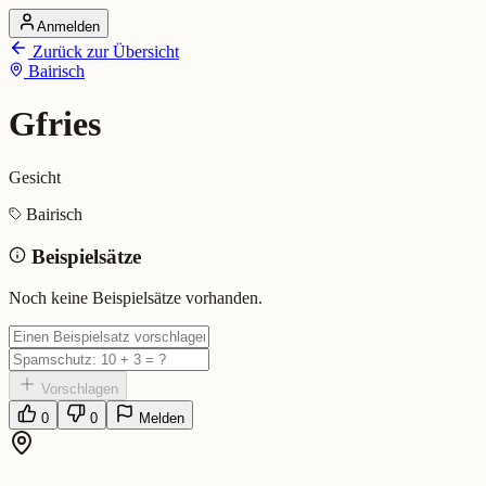
Anmelden
Startseite
Zurück zur Übersicht
Alle Dialekte
Bairisch
Dialekte vergleichen
Wörterbuch
Dialekt-Karte
Gfries
Ranking
Blog
Gesicht
Gfries (Bairisch)
Bairisch
Beispielsätze
Bedeutung:
Gesicht
Eingereicht von: Mundwerk Team
Noch keine Beispielsätze vorhanden.
Vorschlagen
0
0
Melden