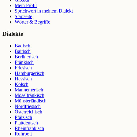
Mein Profil
Sprichwort in meinem Dialekt
Startseite
Wörter & Begriffe
Dialekte
Badisch
Bairisch
Berlinerisch
Fränkisch
Friesisch
Hamburgerisch
Hessisch
Kölsch
Mannemerisch
Moselfränkisch
Münsterländisch
Nordfriesisch
Österreichisch
Pfälzisch
Plattdeutsch
Rheinfränkisch
Ruhrpott