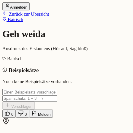
Anmelden
Startseite
Zurück zur Übersicht
Alle Dialekte
Bairisch
Dialekte vergleichen
Wörterbuch
Dialekt-Karte
Geh weida
Ranking
Blog
Ausdruck des Erstaunens (Hör auf, Sag bloß)
Geh weida (Bairisch)
Bairisch
Beispielsätze
Bedeutung:
Ausdruck des Erstaunens (Hör auf, Sag bloß)
Eingereicht von: Mundwerk Team
Noch keine Beispielsätze vorhanden.
Vorschlagen
0
0
Melden