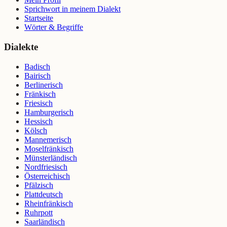
Sprichwort in meinem Dialekt
Startseite
Wörter & Begriffe
Dialekte
Badisch
Bairisch
Berlinerisch
Fränkisch
Friesisch
Hamburgerisch
Hessisch
Kölsch
Mannemerisch
Moselfränkisch
Münsterländisch
Nordfriesisch
Österreichisch
Pfälzisch
Plattdeutsch
Rheinfränkisch
Ruhrpott
Saarländisch