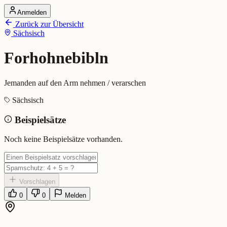
Anmelden
Startseite
Zurück zur Übersicht
Alle Dialekte
Sächsisch
Dialekte vergleichen
Wörterbuch
Dialekt-Karte
Forhohnebibln
Ranking
Blog
Jemanden auf den Arm nehmen / verarschen
Forhohnebibln (Sächsisch)
Sächsisch
Beispielsätze
Bedeutung:
Jemanden auf den Arm nehmen / verarschen
Eingereicht von: Mundwerk Team
Noch keine Beispielsätze vorhanden.
Vorschlagen
0
0
Melden