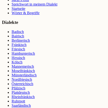
Sprichwort in meinem Dialekt
Startseite
Wörter & Begriffe
Dialekte
Badisch
Bairisch
Berlinerisch
Fränkisch
Friesisch
Hamburgerisch
Hessisch
Kölsch
Mannemerisch
Moselfränkisch
Münsterländisch
Nordfriesisch
Österreichisch
Pfälzisch
Plattdeutsch
Rheinfränkisch
Ruhrpott
Saarländisch