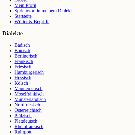
Mein Profil
Sprichwort in meinem Dialekt
Startseite
Wörter & Begriffe
Dialekte
Badisch
Bairisch
Berlinerisch
Fränkisch
Friesisch
Hamburgerisch
Hessisch
Kölsch
Mannemerisch
Moselfränkisch
Münsterländisch
Nordfriesisch
Österreichisch
Pfälzisch
Plattdeutsch
Rheinfränkisch
Ruhrpott