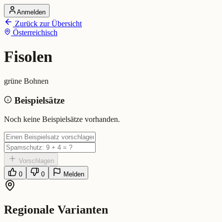
Anmelden
Startseite
Zurück zur Übersicht
Alle Dialekte
Österreichisch
Dialekte vergleichen
Wörterbuch
Dialekt-Karte
Fisolen
Ranking
Blog
grüne Bohnen
Fisolen (Österreichisch)
Beispielsätze
Bedeutung:
grüne Bohnen
Noch keine Beispielsätze vorhanden.
Vorschlagen
0
0
Melden
Regionale Varianten