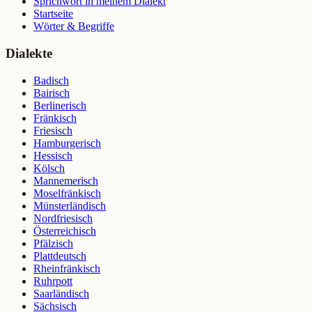
Sprichwort in meinem Dialekt
Startseite
Wörter & Begriffe
Dialekte
Badisch
Bairisch
Berlinerisch
Fränkisch
Friesisch
Hamburgerisch
Hessisch
Kölsch
Mannemerisch
Moselfränkisch
Münsterländisch
Nordfriesisch
Österreichisch
Pfälzisch
Plattdeutsch
Rheinfränkisch
Ruhrpott
Saarländisch
Sächsisch