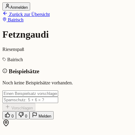
Anmelden
Startseite
Zurück zur Übersicht
Alle Dialekte
Bairisch
Dialekte vergleichen
Wörterbuch
Dialekt-Karte
Fetzngaudi
Ranking
Blog
Riesenspaß
Fetzngaudi (Bairisch)
Bairisch
Beispielsätze
Bedeutung:
Riesenspaß
Eingereicht von: Mundwerk Team
Noch keine Beispielsätze vorhanden.
Vorschlagen
0
0
Melden