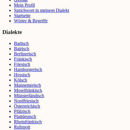
Mein Profil
Sprichwort in meinem Dialekt
Startseite
Wörter & Begriffe
Dialekte
Badisch
Bairisch
Berlinerisch
Fränkisch
Friesisch
Hamburgerisch
Hessisch
Kölsch
Mannemerisch
Moselfränkisch
Münsterländisch
Nordfriesisch
Österreichisch
Pfälzisch
Plattdeutsch
Rheinfränkisch
Ruhrpott