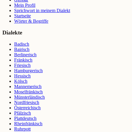
Mein Profil
Sprichwort in meinem Dialekt
Startseite
Wörter & Begriffe
Dialekte
Badisch
Bairisch
Berlinerisch
Fränkisch
Friesisch
Hamburgerisch
Hessisch
Kölsch
Mannemerisch
Moselfränkisch
Münsterländisch
Nordfriesisch
Österreichisch
Pfälzisch
Plattdeutsch
Rheinfränkisch
Ruhrpott