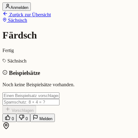
Anmelden
Startseite
Zurück zur Übersicht
Alle Dialekte
Sächsisch
Dialekte vergleichen
Wörterbuch
Dialekt-Karte
Färdsch
Ranking
Blog
Fertig
Färdsch (Sächsisch)
Sächsisch
Beispielsätze
Bedeutung:
Fertig
Eingereicht von: Mundwerk Team
Noch keine Beispielsätze vorhanden.
Vorschlagen
0
0
Melden