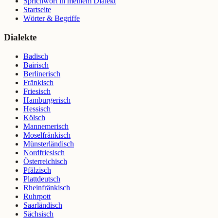
Sprichwort in meinem Dialekt
Startseite
Wörter & Begriffe
Dialekte
Badisch
Bairisch
Berlinerisch
Fränkisch
Friesisch
Hamburgerisch
Hessisch
Kölsch
Mannemerisch
Moselfränkisch
Münsterländisch
Nordfriesisch
Österreichisch
Pfälzisch
Plattdeutsch
Rheinfränkisch
Ruhrpott
Saarländisch
Sächsisch