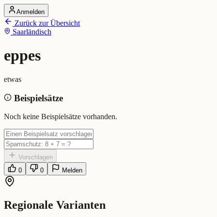
Anmelden
Startseite
Zurück zur Übersicht
Alle Dialekte
Saarländisch
Dialekte vergleichen
Wörterbuch
Dialekt-Karte
eppes
Ranking
Blog
etwas
eppes (Saarländisch)
Beispielsätze
Bedeutung:
etwas
Noch keine Beispielsätze vorhanden.
Vorschlagen
0
0
Melden
Regionale Varianten