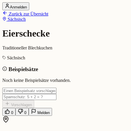
Anmelden
Startseite
Zurück zur Übersicht
Alle Dialekte
Sächsisch
Dialekte vergleichen
Wörterbuch
Dialekt-Karte
Eierschecke
Ranking
Blog
Traditioneller Blechkuchen
Eierschecke (Sächsisch)
Sächsisch
Beispielsätze
Bedeutung:
Traditioneller Blechkuchen
Eingereicht von: Mundwerk Team
Noch keine Beispielsätze vorhanden.
Vorschlagen
0
0
Melden