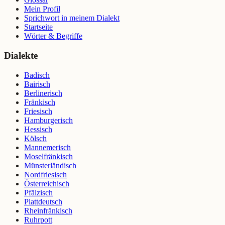
Mein Profil
Sprichwort in meinem Dialekt
Startseite
Wörter & Begriffe
Dialekte
Badisch
Bairisch
Berlinerisch
Fränkisch
Friesisch
Hamburgerisch
Hessisch
Kölsch
Mannemerisch
Moselfränkisch
Münsterländisch
Nordfriesisch
Österreichisch
Pfälzisch
Plattdeutsch
Rheinfränkisch
Ruhrpott